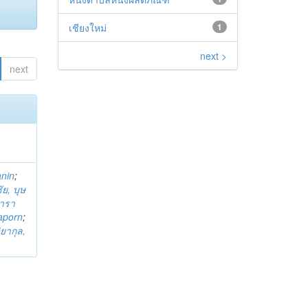
เชียงใหม่
1
next >
next
anin
;
ย, บุษ
ารา
taporn
;
ิยากุล,