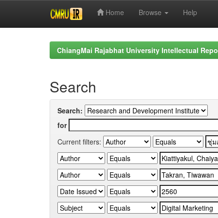
Home
Browse
Help
Skip
navigation
ChiangMai Rajabhat University Intellectual Repo
Search
Search:
for
Current filters: