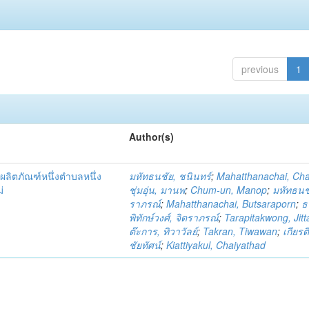
previous
1
Author(s)
ผลิตภัณฑ์หนึ่งตำบลหนึ่ง
มหัทธนชัย, ชนินทร์
;
Mahatthanachai, Ch
่
ชุ่มอุ่น, มานพ
;
Chum-un, Manop
;
มหัทธนชั
ราภรณ์
;
Mahatthanachai, Butsaraporn
;
ธ
พิทักษ์วงศ์, จิตราภรณ์
;
Tarapitakwong, Jit
ต๊ะการ, ทิวาวัลย์
;
Takran, Tiwawan
;
เกียรต
ชัยทัศน์
;
Kiattiyakul, Chaiyathad