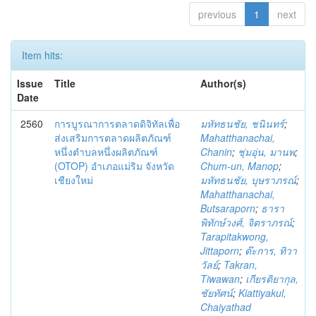
previous
1
next
Item hits:
Issue
Title
Author(s)
Date
2560
การบูรณาการตลาดดิจิทัลเพื่อ
มหัทธนชัย, ชนินทร์
;
ส่งเสริมการตลาดผลิตภัณฑ์
Mahatthanachai,
หนึ่งตำบลหนึ่งผลิตภัณฑ์
Chanin
;
ชุ่มอุ่น, มานพ
;
(OTOP) อำเภอแม่ริม จังหวัด
Chum-un, Manop
;
เชียงใหม่
มหัทธนชัย, บุษราภรณ์
;
Mahatthanachai,
Butsaraporn
;
ธารา
พิทักษ์วงศ์, จิตราภรณ์
;
Tarapitakwong,
Jittaporn
;
ต๊ะการ, ทิวา
วัลย์
;
Takran,
Tiwawan
;
เกียรติยากุล,
ชัยทัศน์
;
Kiattiyakul,
Chaiyathad