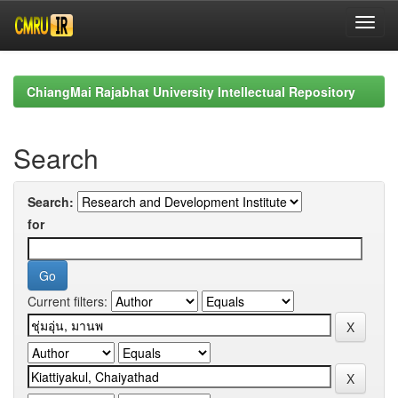
Skip
navigation
ChiangMai Rajabhat University Intellectual Repository
Search
Search:
for
Current filters: