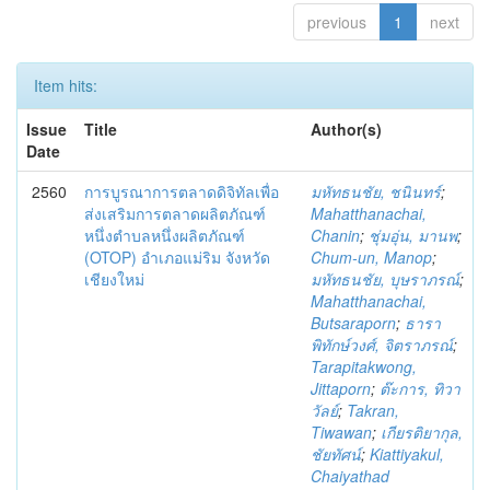
previous
1
next
Item hits:
Issue
Title
Author(s)
Date
2560
การบูรณาการตลาดดิจิทัลเพื่อ
มหัทธนชัย, ชนินทร์
;
ส่งเสริมการตลาดผลิตภัณฑ์
Mahatthanachai,
หนึ่งตำบลหนึ่งผลิตภัณฑ์
Chanin
;
ชุ่มอุ่น, มานพ
;
(OTOP) อำเภอแม่ริม จังหวัด
Chum-un, Manop
;
เชียงใหม่
มหัทธนชัย, บุษราภรณ์
;
Mahatthanachai,
Butsaraporn
;
ธารา
พิทักษ์วงศ์, จิตราภรณ์
;
Tarapitakwong,
Jittaporn
;
ต๊ะการ, ทิวา
วัลย์
;
Takran,
Tiwawan
;
เกียรติยากุล,
ชัยทัศน์
;
Kiattiyakul,
Chaiyathad