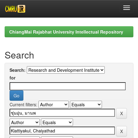
Skip
navigation
ChiangMai Rajabhat University Intellectual Repository
Search
Search:
for
Current filters: