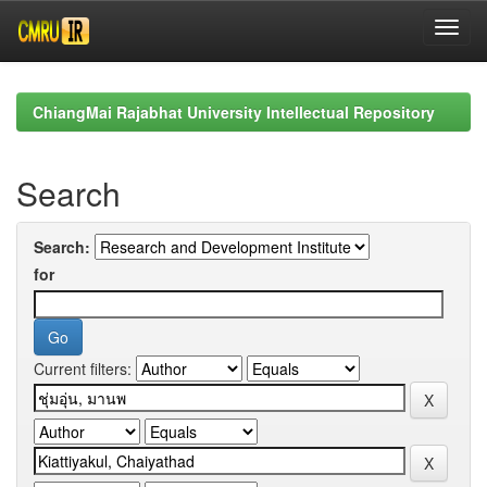
Skip
navigation
ChiangMai Rajabhat University Intellectual Repository
Search
Search:
for
Current filters: