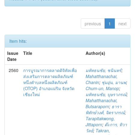
previous
1
next
Item hits:
Issue
Title
Author(s)
Date
2560
การบูรณาการตลาดดิจิทัลเพื่อ
มหัทธนชัย, ชนินทร์
;
ส่งเสริมการตลาดผลิตภัณฑ์
Mahatthanachai,
หนึ่งตำบลหนึ่งผลิตภัณฑ์
Chanin
;
ชุ่มอุ่น, มานพ
;
(OTOP) อำเภอแม่ริม จังหวัด
Chum-un, Manop
;
เชียงใหม่
มหัทธนชัย, บุษราภรณ์
;
Mahatthanachai,
Butsaraporn
;
ธารา
พิทักษ์วงศ์, จิตราภรณ์
;
Tarapitakwong,
Jittaporn
;
ต๊ะการ, ทิวา
วัลย์
;
Takran,