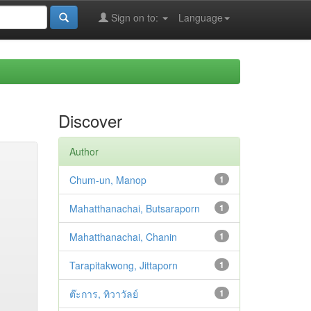
Sign on to:
Language
Discover
Author
Chum-un, Manop
1
Mahatthanachai, Butsaraporn
1
Mahatthanachai, Chanin
1
Tarapitakwong, Jittaporn
1
ต๊ะการ, ทิวาวัลย์
1