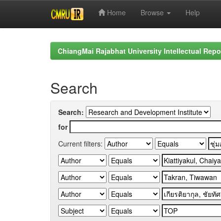
Home
Browse
Help
Skip
navigation
ChiangMai Rajabhat University Intellectual Repo
Search
Search:
for
Current filters: