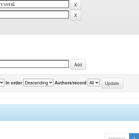
In order
Authors/record
previous
1