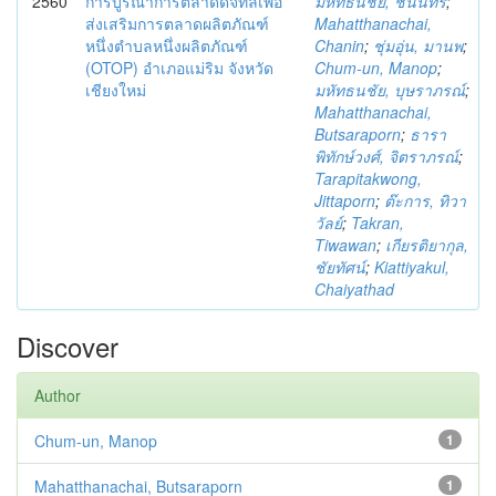
2560
การบูรณาการตลาดดิจิทัลเพื่อ
มหัทธนชัย, ชนินทร์
;
ส่งเสริมการตลาดผลิตภัณฑ์
Mahatthanachai,
หนึ่งตำบลหนึ่งผลิตภัณฑ์
Chanin
;
ชุ่มอุ่น, มานพ
;
(OTOP) อำเภอแม่ริม จังหวัด
Chum-un, Manop
;
เชียงใหม่
มหัทธนชัย, บุษราภรณ์
;
Mahatthanachai,
Butsaraporn
;
ธารา
พิทักษ์วงศ์, จิตราภรณ์
;
Tarapitakwong,
Jittaporn
;
ต๊ะการ, ทิวา
วัลย์
;
Takran,
Tiwawan
;
เกียรติยากุล,
ชัยทัศน์
;
Kiattiyakul,
Chaiyathad
Discover
Author
Chum-un, Manop
1
Mahatthanachai, Butsaraporn
1