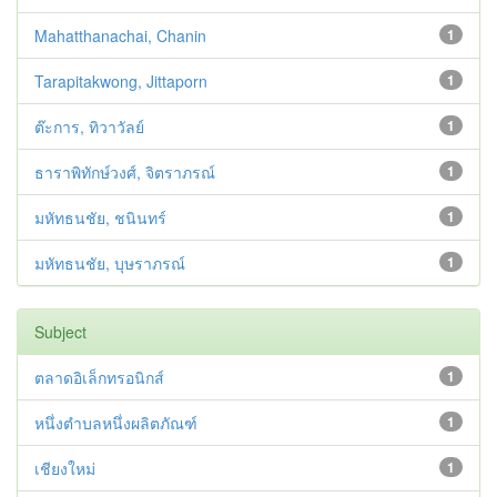
Mahatthanachai, Chanin
1
Tarapitakwong, Jittaporn
1
ต๊ะการ, ทิวาวัลย์
1
ธาราพิทักษ์วงศ์, จิตราภรณ์
1
มหัทธนชัย, ชนินทร์
1
มหัทธนชัย, บุษราภรณ์
1
Subject
ตลาดอิเล็กทรอนิกส์
1
หนึ่งตำบลหนึ่งผลิตภัณฑ์
1
เชียงใหม่
1