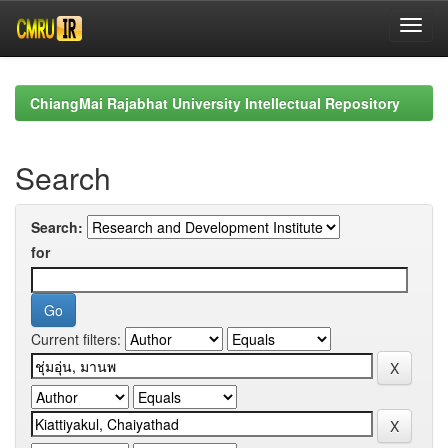
Skip
navigation
ChiangMai Rajabhat University Intellectual Repository
Search
Search:
for
Current filters: