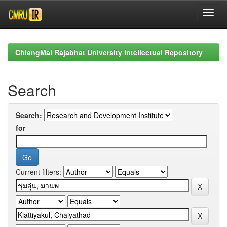
Skip
navigation
ChiangMai Rajabhat University Intellectual Repository
Search
Search:
for
Current filters: