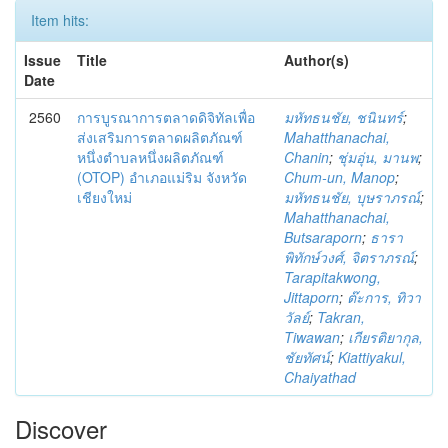
Item hits:
Issue
Title
Author(s)
Date
2560
การบูรณาการตลาดดิจิทัลเพื่อ
มหัทธนชัย, ชนินทร์
;
ส่งเสริมการตลาดผลิตภัณฑ์
Mahatthanachai,
หนึ่งตำบลหนึ่งผลิตภัณฑ์
Chanin
;
ชุ่มอุ่น, มานพ
;
(OTOP) อำเภอแม่ริม จังหวัด
Chum-un, Manop
;
เชียงใหม่
มหัทธนชัย, บุษราภรณ์
;
Mahatthanachai,
Butsaraporn
;
ธารา
พิทักษ์วงศ์, จิตราภรณ์
;
Tarapitakwong,
Jittaporn
;
ต๊ะการ, ทิวา
วัลย์
;
Takran,
Tiwawan
;
เกียรติยากุล,
ชัยทัศน์
;
Kiattiyakul,
Chaiyathad
Discover