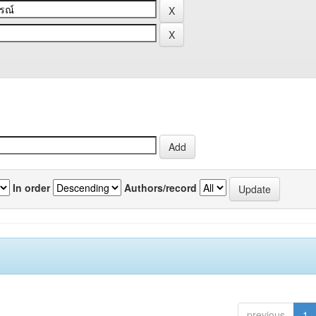
In order
Authors/record
previous
1