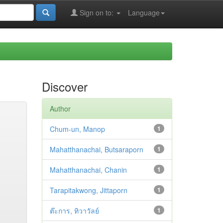
Sign on to:
Language
Discover
Author
Chum-un, Manop
1
Mahatthanachai, Butsaraporn
1
Mahatthanachai, Chanin
1
Tarapitakwong, Jittaporn
1
ต๊ะการ, ทิวาวัลย์
1