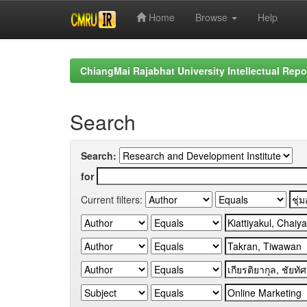
Home
Browse
Help
Skip
navigation
ChiangMai Rajabhat University Intellectual Repo
Search
Search:
for
Current filters: