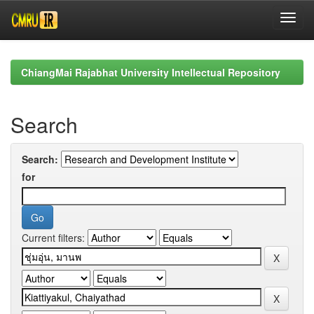
Skip
navigation
ChiangMai Rajabhat University Intellectual Repository
Search
Search:
for
Current filters: