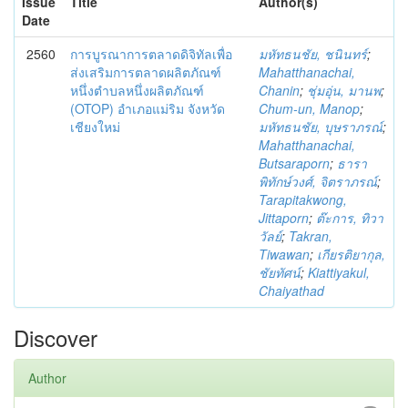
Issue
Title
Author(s)
Date
2560
การบูรณาการตลาดดิจิทัลเพื่อ
มหัทธนชัย, ชนินทร์
;
ส่งเสริมการตลาดผลิตภัณฑ์
Mahatthanachai,
หนึ่งตำบลหนึ่งผลิตภัณฑ์
Chanin
;
ชุ่มอุ่น, มานพ
;
(OTOP) อำเภอแม่ริม จังหวัด
Chum-un, Manop
;
เชียงใหม่
มหัทธนชัย, บุษราภรณ์
;
Mahatthanachai,
Butsaraporn
;
ธารา
พิทักษ์วงศ์, จิตราภรณ์
;
Tarapitakwong,
Jittaporn
;
ต๊ะการ, ทิวา
วัลย์
;
Takran,
Tiwawan
;
เกียรติยากุล,
ชัยทัศน์
;
Kiattiyakul,
Chaiyathad
Discover
Author