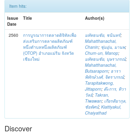
Item hits:
Issue
Title
Author(s)
Date
2560
การบูรณาการตลาดดิจิทัลเพื่อ
มหัทธนชัย, ชนินทร์
;
ส่งเสริมการตลาดผลิตภัณฑ์
Mahatthanachai,
หนึ่งตำบลหนึ่งผลิตภัณฑ์
Chanin
;
ชุ่มอุ่น, มานพ
;
(OTOP) อำเภอแม่ริม จังหวัด
Chum-un, Manop
;
เชียงใหม่
มหัทธนชัย, บุษราภรณ์
;
Mahatthanachai,
Butsaraporn
;
ธารา
พิทักษ์วงศ์, จิตราภรณ์
;
Tarapitakwong,
Jittaporn
;
ต๊ะการ, ทิวา
วัลย์
;
Takran,
Tiwawan
;
เกียรติยากุล,
ชัยทัศน์
;
Kiattiyakul,
Chaiyathad
Discover