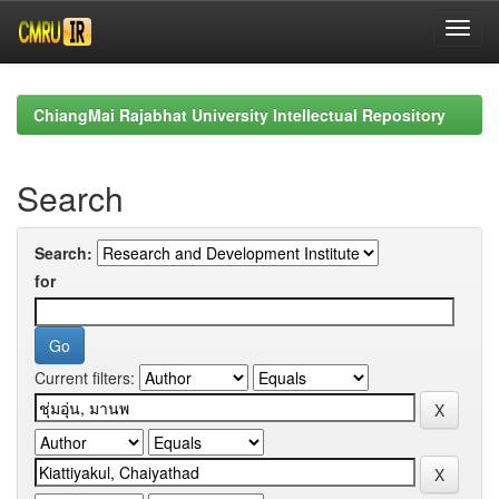
Skip
navigation
ChiangMai Rajabhat University Intellectual Repository
Search
Search:
for
Current filters: