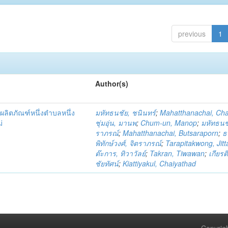
previous
1
Author(s)
ผลิตภัณฑ์หนึ่งตำบลหนึ่ง
มหัทธนชัย, ชนินทร์
;
Mahatthanachai, Ch
่
ชุ่มอุ่น, มานพ
;
Chum-un, Manop
;
มหัทธนชั
ราภรณ์
;
Mahatthanachai, Butsaraporn
;
ธ
พิทักษ์วงศ์, จิตราภรณ์
;
Tarapitakwong, Jit
ต๊ะการ, ทิวาวัลย์
;
Takran, Tiwawan
;
เกียรต
ชัยทัศน์
;
Kiattiyakul, Chaiyathad