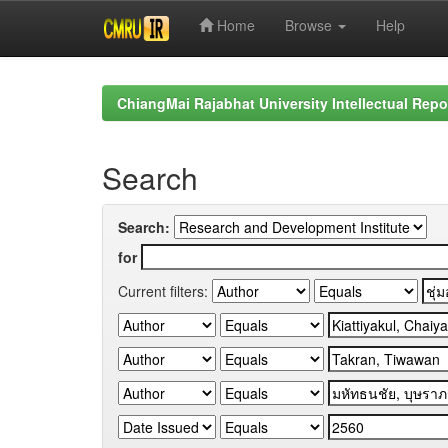
Home
Browse
Help
Skip
navigation
ChiangMai Rajabhat University Intellectual Repo
Search
Search:
for
Current filters: