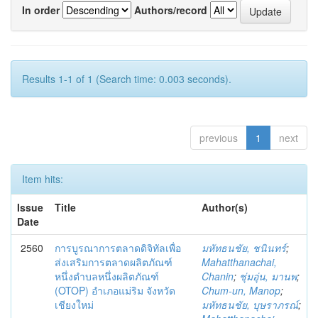
In order
Authors/record
Results 1-1 of 1 (Search time: 0.003 seconds).
previous
1
next
Item hits:
Issue
Title
Author(s)
Date
2560
การบูรณาการตลาดดิจิทัลเพื่อ
มหัทธนชัย, ชนินทร์
;
ส่งเสริมการตลาดผลิตภัณฑ์
Mahatthanachai,
หนึ่งตำบลหนึ่งผลิตภัณฑ์
Chanin
;
ชุ่มอุ่น, มานพ
;
(OTOP) อำเภอแม่ริม จังหวัด
Chum-un, Manop
;
เชียงใหม่
มหัทธนชัย, บุษราภรณ์
;