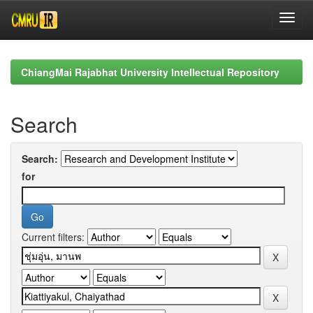
Skip
navigation
ChiangMai Rajabhat University Intellectual Repository
Search
Search:
for
Current filters: