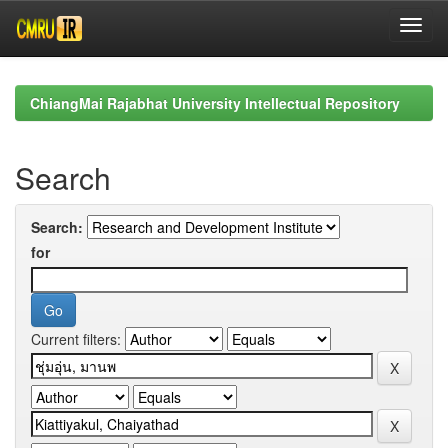
Skip
navigation
ChiangMai Rajabhat University Intellectual Repository
Search
Search:
for
Current filters: