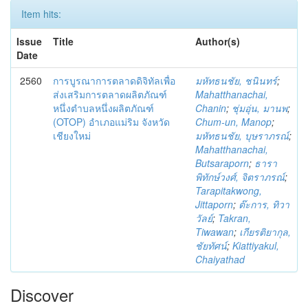
Item hits:
Issue
Title
Author(s)
Date
2560
การบูรณาการตลาดดิจิทัลเพื่อ
มหัทธนชัย, ชนินทร์
;
ส่งเสริมการตลาดผลิตภัณฑ์
Mahatthanachai,
หนึ่งตำบลหนึ่งผลิตภัณฑ์
Chanin
;
ชุ่มอุ่น, มานพ
;
(OTOP) อำเภอแม่ริม จังหวัด
Chum-un, Manop
;
เชียงใหม่
มหัทธนชัย, บุษราภรณ์
;
Mahatthanachai,
Butsaraporn
;
ธารา
พิทักษ์วงศ์, จิตราภรณ์
;
Tarapitakwong,
Jittaporn
;
ต๊ะการ, ทิวา
วัลย์
;
Takran,
Tiwawan
;
เกียรติยากุล,
ชัยทัศน์
;
Kiattiyakul,
Chaiyathad
Discover