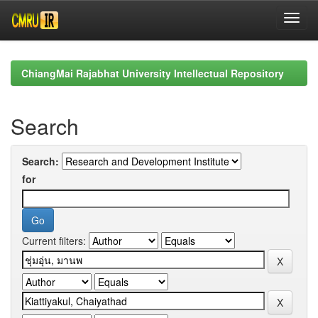
Skip
navigation
ChiangMai Rajabhat University Intellectual Repository
Search
Search:
for
Current filters: