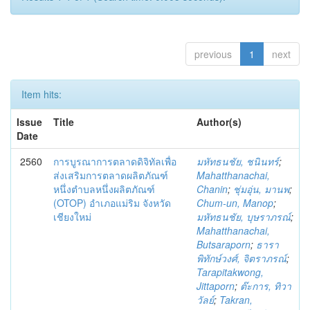
previous
1
next
Item hits:
Issue
Title
Author(s)
Date
2560
การบูรณาการตลาดดิจิทัลเพื่อ
มหัทธนชัย, ชนินทร์
;
ส่งเสริมการตลาดผลิตภัณฑ์
Mahatthanachai,
หนึ่งตำบลหนึ่งผลิตภัณฑ์
Chanin
;
ชุ่มอุ่น, มานพ
;
(OTOP) อำเภอแม่ริม จังหวัด
Chum-un, Manop
;
เชียงใหม่
มหัทธนชัย, บุษราภรณ์
;
Mahatthanachai,
Butsaraporn
;
ธารา
พิทักษ์วงศ์, จิตราภรณ์
;
Tarapitakwong,
Jittaporn
;
ต๊ะการ, ทิวา
วัลย์
;
Takran,