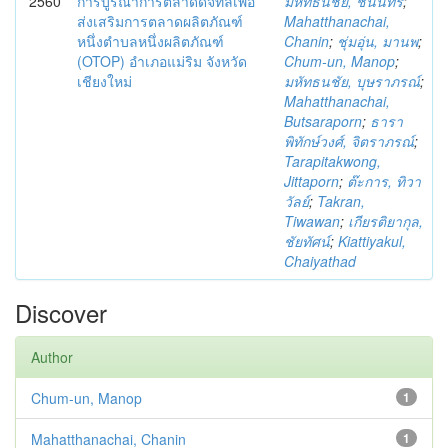
2560
การบูรณาการตลาดดิจิทัลเพื่อ
มหัทธนชัย, ชนินทร์
;
ส่งเสริมการตลาดผลิตภัณฑ์
Mahatthanachai,
หนึ่งตำบลหนึ่งผลิตภัณฑ์
Chanin
;
ชุ่มอุ่น, มานพ
;
(OTOP) อำเภอแม่ริม จังหวัด
Chum-un, Manop
;
เชียงใหม่
มหัทธนชัย, บุษราภรณ์
;
Mahatthanachai,
Butsaraporn
;
ธารา
พิทักษ์วงศ์, จิตราภรณ์
;
Tarapitakwong,
Jittaporn
;
ต๊ะการ, ทิวา
วัลย์
;
Takran,
Tiwawan
;
เกียรติยากุล,
ชัยทัศน์
;
Kiattiyakul,
Chaiyathad
Discover
Author
Chum-un, Manop
1
Mahatthanachai, Chanin
1