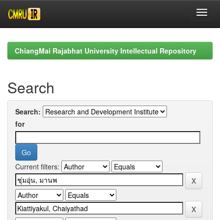
Skip
navigation
ChiangMai Rajabhat University Intellectual Repository
Search
Search:
for
Current filters: