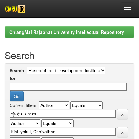
Skip
navigation
ChiangMai Rajabhat University Intellectual Repository
Search
Search:
for
Current filters: