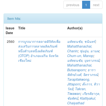
previous
1
next
Item hits:
Issue
Title
Author(s)
Date
2560
การบูรณาการตลาดดิจิทัลเพื่อ
มหัทธนชัย, ชนินทร์
;
ส่งเสริมการตลาดผลิตภัณฑ์
Mahatthanachai,
หนึ่งตำบลหนึ่งผลิตภัณฑ์
Chanin
;
ชุ่มอุ่น, มานพ
;
(OTOP) อำเภอแม่ริม จังหวัด
Chum-un, Manop
;
เชียงใหม่
มหัทธนชัย, บุษราภรณ์
;
Mahatthanachai,
Butsaraporn
;
ธารา
พิทักษ์วงศ์, จิตราภรณ์
;
Tarapitakwong,
Jittaporn
;
ต๊ะการ, ทิวา
วัลย์
;
Takran,
Tiwawan
;
เกียรติยากุล,
ชัยทัศน์
;
Kiattiyakul,
Chaiyathad