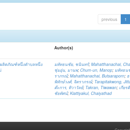
previous
1
Author(s)
ผลิตภัณฑ์หนึ่งตำบลหนึ่ง
มหัทธนชัย, ชนินทร์
;
Mahatthanachai, Ch
่
ชุ่มอุ่น, มานพ
;
Chum-un, Manop
;
มหัทธนชั
ราภรณ์
;
Mahatthanachai, Butsaraporn
;
ธ
พิทักษ์วงศ์, จิตราภรณ์
;
Tarapitakwong, Jit
ต๊ะการ, ทิวาวัลย์
;
Takran, Tiwawan
;
เกียรต
ชัยทัศน์
;
Kiattiyakul, Chaiyathad