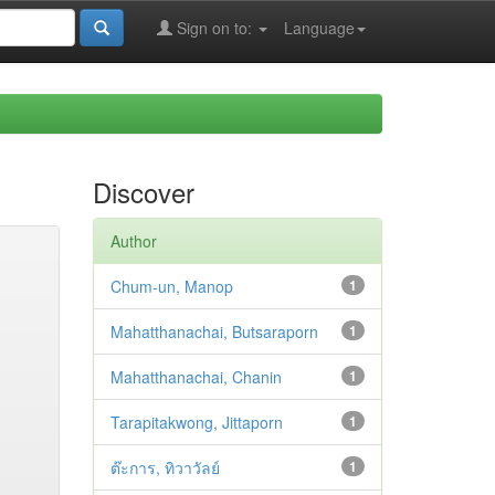
Sign on to:
Language
Discover
Author
Chum-un, Manop
1
Mahatthanachai, Butsaraporn
1
Mahatthanachai, Chanin
1
Tarapitakwong, Jittaporn
1
ต๊ะการ, ทิวาวัลย์
1