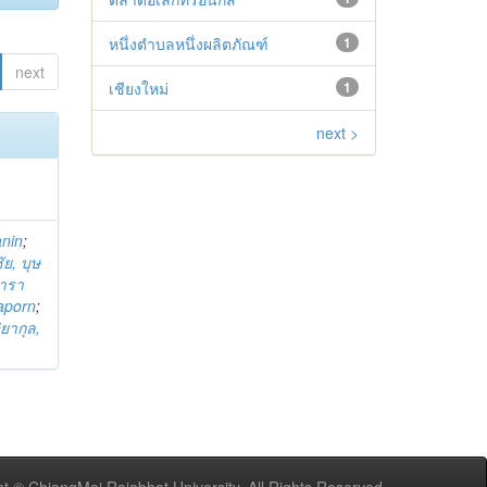
หนึ่งตำบลหนึ่งผลิตภัณฑ์
1
next
เชียงใหม่
1
next >
anin
;
ย, บุษ
ารา
taporn
;
ิยากุล,