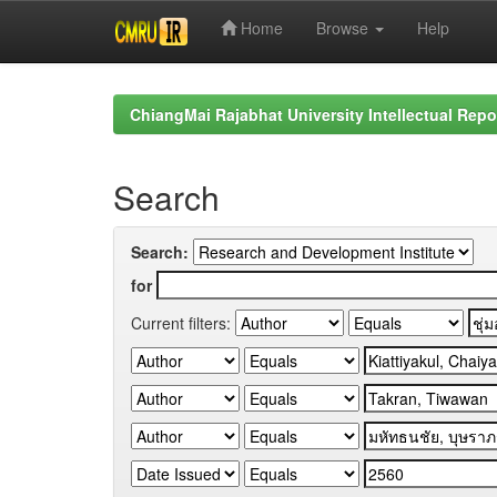
Home
Browse
Help
Skip
navigation
ChiangMai Rajabhat University Intellectual Repo
Search
Search:
for
Current filters: