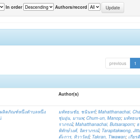
In order
Authors/record
previous
1
Author(s)
ผลิตภัณฑ์หนึ่งตำบลหนึ่ง
มหัทธนชัย, ชนินทร์
;
Mahatthanachai, Ch
่
ชุ่มอุ่น, มานพ
;
Chum-un, Manop
;
มหัทธนชั
ราภรณ์
;
Mahatthanachai, Butsaraporn
;
ธ
พิทักษ์วงศ์, จิตราภรณ์
;
Tarapitakwong, Jit
ต๊ะการ, ทิวาวัลย์
;
Takran, Tiwawan
;
เกียรต