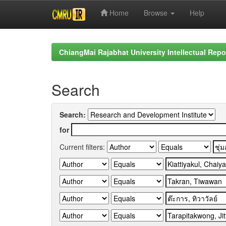
Home
Browse
Help
Skip
navigation
ChiangMai Rajabhat University Intellectual Repo
Search
Search:
for
Current filters: