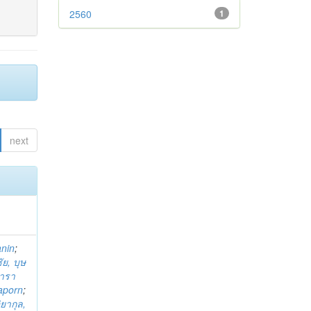
2560
1
next
anin
;
ย, บุษ
ารา
taporn
;
ิยากุล,