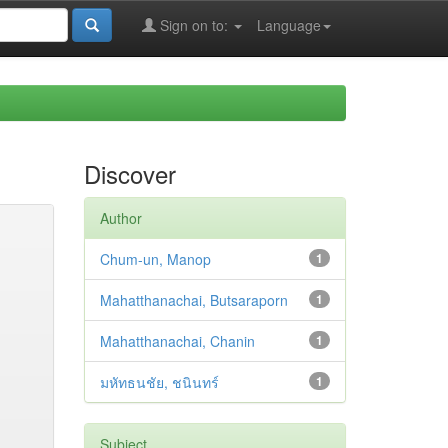
Sign on to:
Language
Discover
Author
Chum-un, Manop
1
Mahatthanachai, Butsaraporn
1
Mahatthanachai, Chanin
1
มหัทธนชัย, ชนินทร์
1
Subject