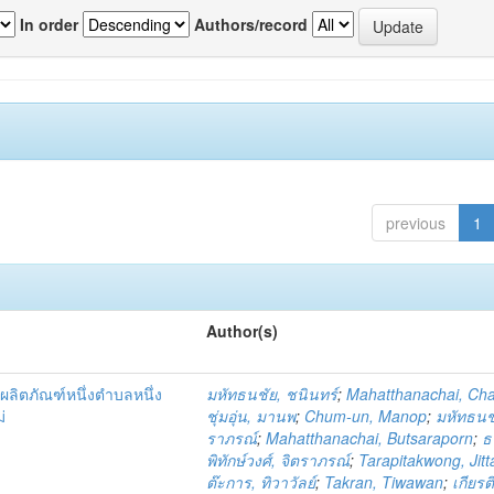
In order
Authors/record
previous
1
Author(s)
ผลิตภัณฑ์หนึ่งตำบลหนึ่ง
มหัทธนชัย, ชนินทร์
;
Mahatthanachai, Ch
่
ชุ่มอุ่น, มานพ
;
Chum-un, Manop
;
มหัทธนชั
ราภรณ์
;
Mahatthanachai, Butsaraporn
;
ธ
พิทักษ์วงศ์, จิตราภรณ์
;
Tarapitakwong, Jit
ต๊ะการ, ทิวาวัลย์
;
Takran, Tiwawan
;
เกียรต