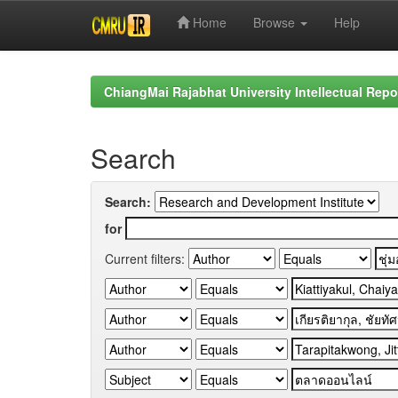
Home
Browse
Help
Skip
navigation
ChiangMai Rajabhat University Intellectual Repo
Search
Search:
for
Current filters: