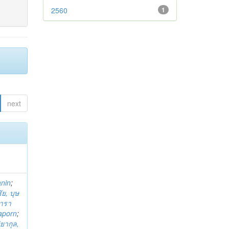
2560
1
next
anin
;
ย, บุษ
ารา
taporn
;
ิยากุล,