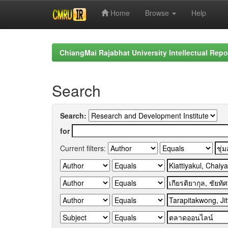
Home
Browse
Help
Skip
navigation
ChiangMai Rajabhat University Intellectual Repo
Search
Search:
for
Current filters: