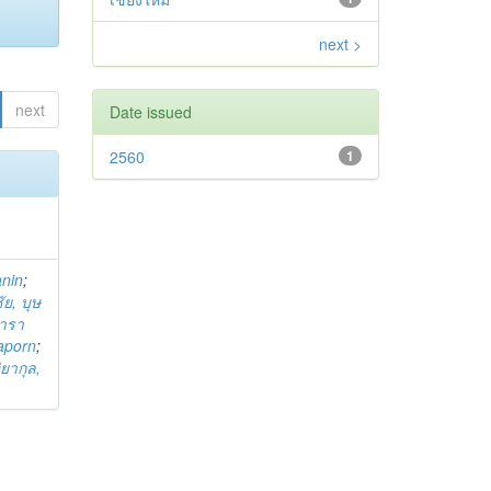
next >
next
Date issued
2560
1
anin
;
ย, บุษ
ารา
taporn
;
ิยากุล,