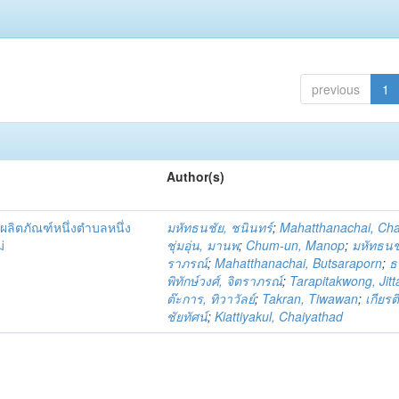
previous
1
Author(s)
ผลิตภัณฑ์หนึ่งตำบลหนึ่ง
มหัทธนชัย, ชนินทร์
;
Mahatthanachai, Ch
่
ชุ่มอุ่น, มานพ
;
Chum-un, Manop
;
มหัทธนชั
ราภรณ์
;
Mahatthanachai, Butsaraporn
;
ธ
พิทักษ์วงศ์, จิตราภรณ์
;
Tarapitakwong, Jit
ต๊ะการ, ทิวาวัลย์
;
Takran, Tiwawan
;
เกียรต
ชัยทัศน์
;
Kiattiyakul, Chaiyathad