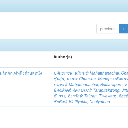
previous
1
Author(s)
ผลิตภัณฑ์หนึ่งตำบลหนึ่ง
มหัทธนชัย, ชนินทร์
;
Mahatthanachai, Ch
่
ชุ่มอุ่น, มานพ
;
Chum-un, Manop
;
มหัทธนชั
ราภรณ์
;
Mahatthanachai, Butsaraporn
;
ธ
พิทักษ์วงศ์, จิตราภรณ์
;
Tarapitakwong, Jit
ต๊ะการ, ทิวาวัลย์
;
Takran, Tiwawan
;
เกียรต
ชัยทัศน์
;
Kiattiyakul, Chaiyathad