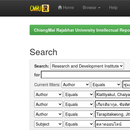
Home
Browse
Help
Skip
navigation
ChiangMai Rajabhat University Intellectual Repo
Search
Search:
for
Current filters: