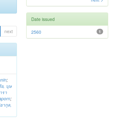
Date issued
next
2560
1
anin
;
ย, บุษ
ารา
taporn
;
ิยากุล,