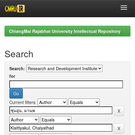
Skip
navigation
ChiangMai Rajabhat University Intellectual Repository
Search
Search:
for
Current filters: