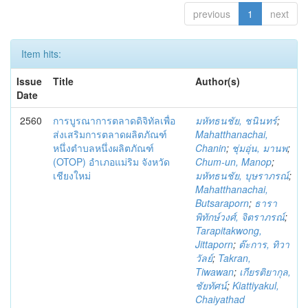
previous
1
next
Item hits:
Issue
Title
Author(s)
Date
2560
การบูรณาการตลาดดิจิทัลเพื่อ
มหัทธนชัย, ชนินทร์
;
ส่งเสริมการตลาดผลิตภัณฑ์
Mahatthanachai,
หนึ่งตำบลหนึ่งผลิตภัณฑ์
Chanin
;
ชุ่มอุ่น, มานพ
;
(OTOP) อำเภอแม่ริม จังหวัด
Chum-un, Manop
;
เชียงใหม่
มหัทธนชัย, บุษราภรณ์
;
Mahatthanachai,
Butsaraporn
;
ธารา
พิทักษ์วงศ์, จิตราภรณ์
;
Tarapitakwong,
Jittaporn
;
ต๊ะการ, ทิวา
วัลย์
;
Takran,
Tiwawan
;
เกียรติยากุล,
ชัยทัศน์
;
Kiattiyakul,
Chaiyathad