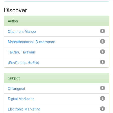
Discover
Author
Chum-un, Manop
1
Mahatthanachai, Butsaraporn
1
Takran, Tiwawan
1
เกียรติยากุล, ชัยทัศน์
1
Subject
Chiangmai
1
Digital Marketing
1
Electronic Marketing
1