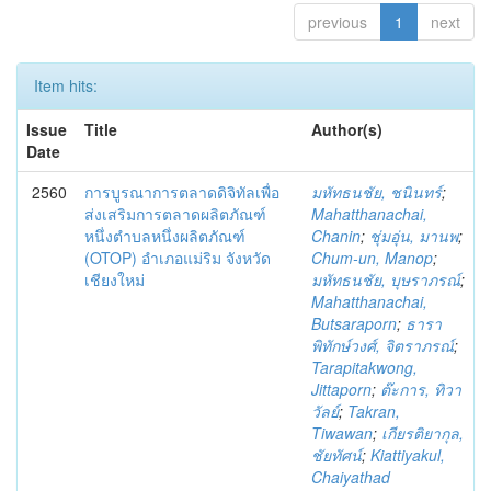
previous
1
next
Item hits:
Issue
Title
Author(s)
Date
2560
การบูรณาการตลาดดิจิทัลเพื่อ
มหัทธนชัย, ชนินทร์
;
ส่งเสริมการตลาดผลิตภัณฑ์
Mahatthanachai,
หนึ่งตำบลหนึ่งผลิตภัณฑ์
Chanin
;
ชุ่มอุ่น, มานพ
;
(OTOP) อำเภอแม่ริม จังหวัด
Chum-un, Manop
;
เชียงใหม่
มหัทธนชัย, บุษราภรณ์
;
Mahatthanachai,
Butsaraporn
;
ธารา
พิทักษ์วงศ์, จิตราภรณ์
;
Tarapitakwong,
Jittaporn
;
ต๊ะการ, ทิวา
วัลย์
;
Takran,
Tiwawan
;
เกียรติยากุล,
ชัยทัศน์
;
Kiattiyakul,
Chaiyathad