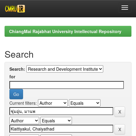
Skip
navigation
ChiangMai Rajabhat University Intellectual Repository
Search
Search:
for
Current filters: