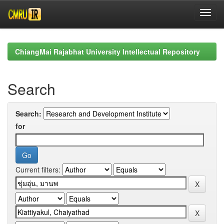
Skip
navigation
ChiangMai Rajabhat University Intellectual Repository
Search
Search:
for
Current filters: