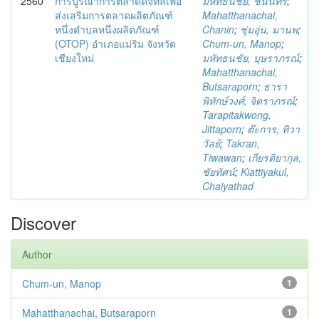
2560
การบูรณาการตลาดดิจิทัลเพื่อ
มหัทธนชัย, ชนินทร์
;
ส่งเสริมการตลาดผลิตภัณฑ์
Mahatthanachai,
หนึ่งตำบลหนึ่งผลิตภัณฑ์
Chanin
;
ชุ่มอุ่น, มานพ
;
(OTOP) อำเภอแม่ริม จังหวัด
Chum-un, Manop
;
เชียงใหม่
มหัทธนชัย, บุษราภรณ์
;
Mahatthanachai,
Butsaraporn
;
ธารา
พิทักษ์วงศ์, จิตราภรณ์
;
Tarapitakwong,
Jittaporn
;
ต๊ะการ, ทิวา
วัลย์
;
Takran,
Tiwawan
;
เกียรติยากุล,
ชัยทัศน์
;
Kiattiyakul,
Chaiyathad
Discover
Author
Chum-un, Manop
1
Mahatthanachai, Butsaraporn
1