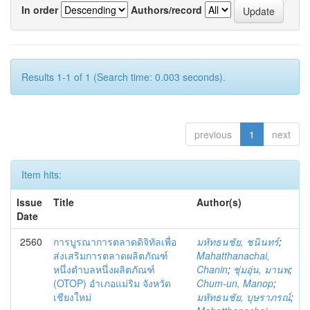
In order
Authors/record
Results 1-1 of 1 (Search time: 0.003 seconds).
previous
1
next
Item hits:
Issue
Title
Author(s)
Date
2560
การบูรณาการตลาดดิจิทัลเพื่อ
มหัทธนชัย, ชนินทร์
;
ส่งเสริมการตลาดผลิตภัณฑ์
Mahatthanachai,
หนึ่งตำบลหนึ่งผลิตภัณฑ์
Chanin
;
ชุ่มอุ่น, มานพ
;
(OTOP) อำเภอแม่ริม จังหวัด
Chum-un, Manop
;
เชียงใหม่
มหัทธนชัย, บุษราภรณ์
;