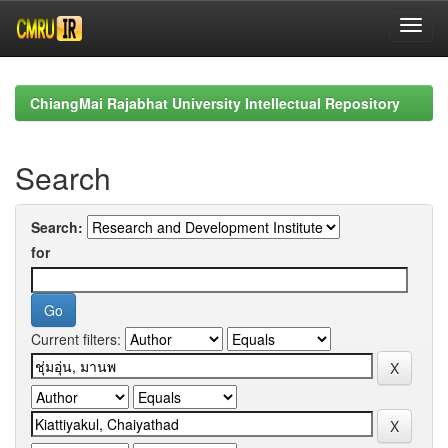
Skip
navigation
ChiangMai Rajabhat University Intellectual Repository
Search
Search:
for
Current filters: