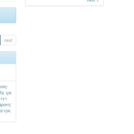
next
anin
;
ย, บุษ
ารา
taporn
;
ิยากุล,