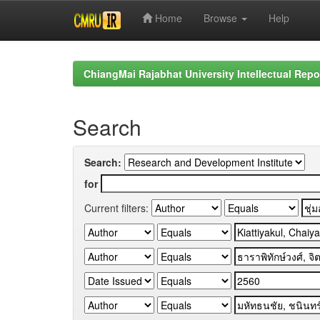
Home
Browse
Help
Skip
navigation
ChiangMai Rajabhat University Intellectual Repo
Search
Search:
for
Current filters: