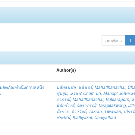
previous
1
Author(s)
ผลิตภัณฑ์หนึ่งตำบลหนึ่ง
มหัทธนชัย, ชนินทร์
;
Mahatthanachai, Ch
่
ชุ่มอุ่น, มานพ
;
Chum-un, Manop
;
มหัทธนชั
ราภรณ์
;
Mahatthanachai, Butsaraporn
;
ธ
พิทักษ์วงศ์, จิตราภรณ์
;
Tarapitakwong, Jit
ต๊ะการ, ทิวาวัลย์
;
Takran, Tiwawan
;
เกียรต
ชัยทัศน์
;
Kiattiyakul, Chaiyathad