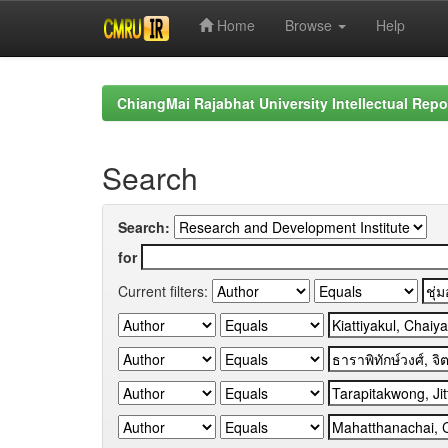
Home
Browse
Help
Skip
navigation
ChiangMai Rajabhat University Intellectual Repo
Search
Search:
for
Current filters: