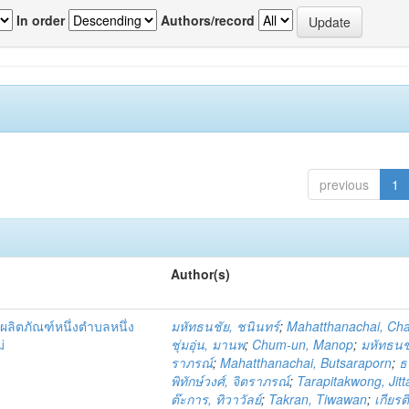
In order
Authors/record
previous
1
Author(s)
ผลิตภัณฑ์หนึ่งตำบลหนึ่ง
มหัทธนชัย, ชนินทร์
;
Mahatthanachai, Ch
่
ชุ่มอุ่น, มานพ
;
Chum-un, Manop
;
มหัทธนชั
ราภรณ์
;
Mahatthanachai, Butsaraporn
;
ธ
พิทักษ์วงศ์, จิตราภรณ์
;
Tarapitakwong, Jit
ต๊ะการ, ทิวาวัลย์
;
Takran, Tiwawan
;
เกียรต