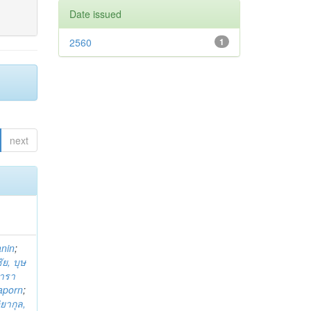
Date issued
2560
1
next
anin
;
ย, บุษ
ารา
taporn
;
ิยากุล,