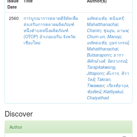
Issue
Title
Author(s)
Date
2560
การบูรณาการตลาดดิจิทัลเพื่อ
มหัทธนชัย, ชนินทร์
;
ส่งเสริมการตลาดผลิตภัณฑ์
Mahatthanachai,
หนึ่งตำบลหนึ่งผลิตภัณฑ์
Chanin
;
ชุ่มอุ่น, มานพ
;
(OTOP) อำเภอแม่ริม จังหวัด
Chum-un, Manop
;
เชียงใหม่
มหัทธนชัย, บุษราภรณ์
;
Mahatthanachai,
Butsaraporn
;
ธารา
พิทักษ์วงศ์, จิตราภรณ์
;
Tarapitakwong,
Jittaporn
;
ต๊ะการ, ทิวา
วัลย์
;
Takran,
Tiwawan
;
เกียรติยากุล,
ชัยทัศน์
;
Kiattiyakul,
Chaiyathad
Discover
Author