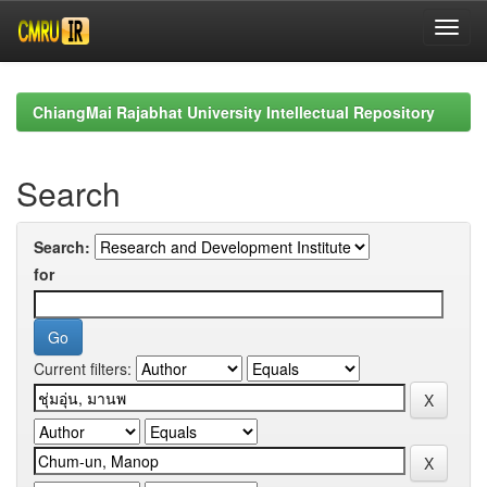
Skip
navigation
ChiangMai Rajabhat University Intellectual Repository
Search
Search:
for
Current filters: