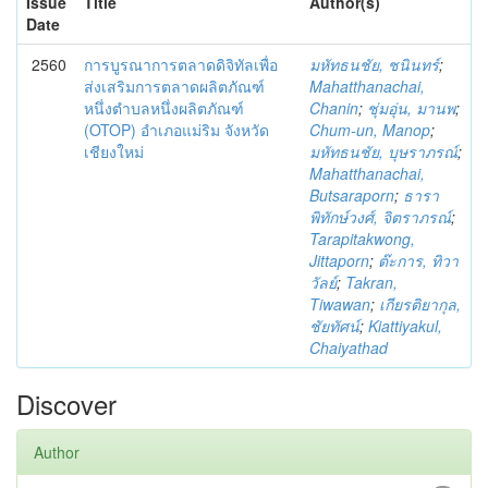
Issue
Title
Author(s)
Date
2560
การบูรณาการตลาดดิจิทัลเพื่อ
มหัทธนชัย, ชนินทร์
;
ส่งเสริมการตลาดผลิตภัณฑ์
Mahatthanachai,
หนึ่งตำบลหนึ่งผลิตภัณฑ์
Chanin
;
ชุ่มอุ่น, มานพ
;
(OTOP) อำเภอแม่ริม จังหวัด
Chum-un, Manop
;
เชียงใหม่
มหัทธนชัย, บุษราภรณ์
;
Mahatthanachai,
Butsaraporn
;
ธารา
พิทักษ์วงศ์, จิตราภรณ์
;
Tarapitakwong,
Jittaporn
;
ต๊ะการ, ทิวา
วัลย์
;
Takran,
Tiwawan
;
เกียรติยากุล,
ชัยทัศน์
;
Kiattiyakul,
Chaiyathad
Discover
Author