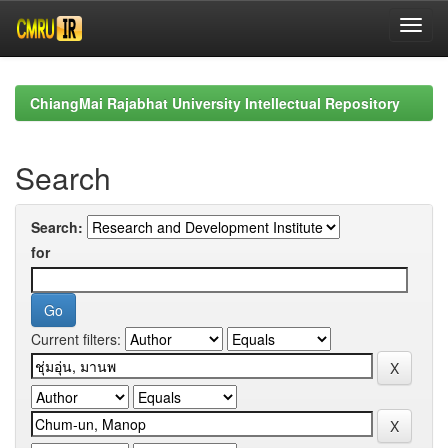
Skip
navigation
ChiangMai Rajabhat University Intellectual Repository
Search
Search:
for
Current filters: