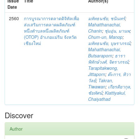
Issue
Title
Author(s)
Date
2560
การบูรณาการตลาดดิจิทัลเพื่อ
มหัทธนชัย, ชนินทร์
;
ส่งเสริมการตลาดผลิตภัณฑ์
Mahatthanachai,
หนึ่งตำบลหนึ่งผลิตภัณฑ์
Chanin
;
ชุ่มอุ่น, มานพ
;
(OTOP) อำเภอแม่ริม จังหวัด
Chum-un, Manop
;
เชียงใหม่
มหัทธนชัย, บุษราภรณ์
;
Mahatthanachai,
Butsaraporn
;
ธารา
พิทักษ์วงศ์, จิตราภรณ์
;
Tarapitakwong,
Jittaporn
;
ต๊ะการ, ทิวา
วัลย์
;
Takran,
Tiwawan
;
เกียรติยากุล,
ชัยทัศน์
;
Kiattiyakul,
Chaiyathad
Discover
Author