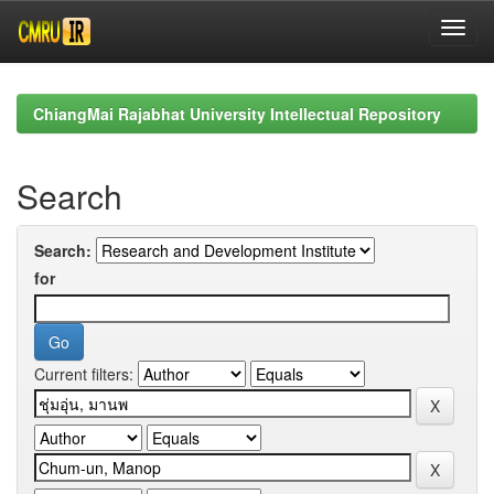
Skip
navigation
ChiangMai Rajabhat University Intellectual Repository
Search
Search:
for
Current filters: