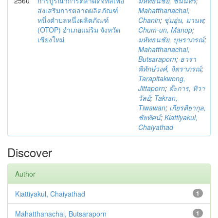
2560
การบูรณาการตลาดดิจิทัลเพื่อ
มหัทธนชัย, ชนินทร์
;
ส่งเสริมการตลาดผลิตภัณฑ์
Mahatthanachai,
หนึ่งตำบลหนึ่งผลิตภัณฑ์
Chanin
;
ชุ่มอุ่น, มานพ
;
(OTOP) อำเภอแม่ริม จังหวัด
Chum-un, Manop
;
เชียงใหม่
มหัทธนชัย, บุษราภรณ์
;
Mahatthanachai,
Butsaraporn
;
ธารา
พิทักษ์วงศ์, จิตราภรณ์
;
Tarapitakwong,
Jittaporn
;
ต๊ะการ, ทิวา
วัลย์
;
Takran,
Tiwawan
;
เกียรติยากุล,
ชัยทัศน์
;
Kiattiyakul,
Chaiyathad
Discover
Author
Kiattiyakul, Chaiyathad
1
Mahatthanachai, Butsaraporn
1