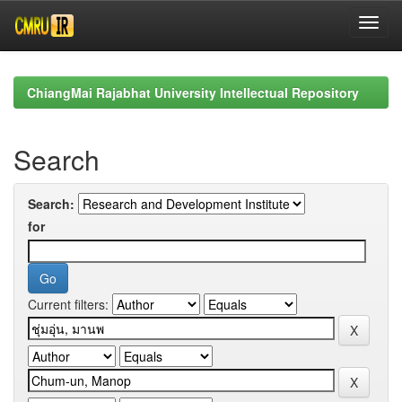
Skip
navigation
ChiangMai Rajabhat University Intellectual Repository
Search
Search:
for
Current filters: