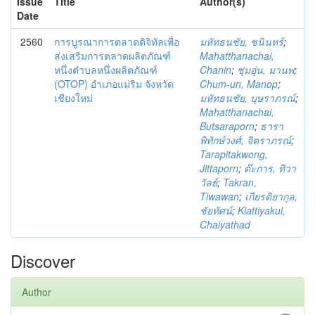
Issue
Title
Author(s)
Date
2560
การบูรณาการตลาดดิจิทัลเพื่อ
มหัทธนชัย, ชนินทร์
;
ส่งเสริมการตลาดผลิตภัณฑ์
Mahatthanachai,
หนึ่งตำบลหนึ่งผลิตภัณฑ์
Chanin
;
ชุ่มอุ่น, มานพ
;
(OTOP) อำเภอแม่ริม จังหวัด
Chum-un, Manop
;
เชียงใหม่
มหัทธนชัย, บุษราภรณ์
;
Mahatthanachai,
Butsaraporn
;
ธารา
พิทักษ์วงศ์, จิตราภรณ์
;
Tarapitakwong,
Jittaporn
;
ต๊ะการ, ทิวา
วัลย์
;
Takran,
Tiwawan
;
เกียรติยากุล,
ชัยทัศน์
;
Kiattiyakul,
Chaiyathad
Discover
Author