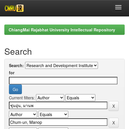
Skip
navigation
ChiangMai Rajabhat University Intellectual Repository
Search
Search:
for
Current filters: