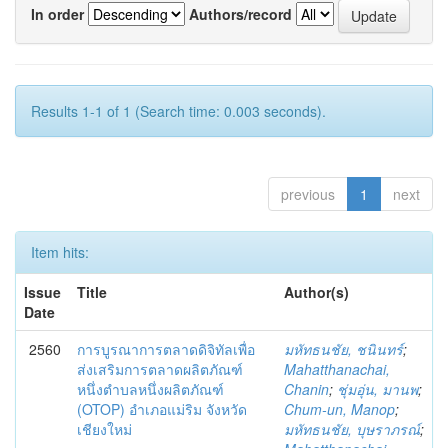
In order
Authors/record
Results 1-1 of 1 (Search time: 0.003 seconds).
previous
1
next
Item hits:
Issue
Title
Author(s)
Date
2560
การบูรณาการตลาดดิจิทัลเพื่อ
มหัทธนชัย, ชนินทร์
;
ส่งเสริมการตลาดผลิตภัณฑ์
Mahatthanachai,
หนึ่งตำบลหนึ่งผลิตภัณฑ์
Chanin
;
ชุ่มอุ่น, มานพ
;
(OTOP) อำเภอแม่ริม จังหวัด
Chum-un, Manop
;
เชียงใหม่
มหัทธนชัย, บุษราภรณ์
;