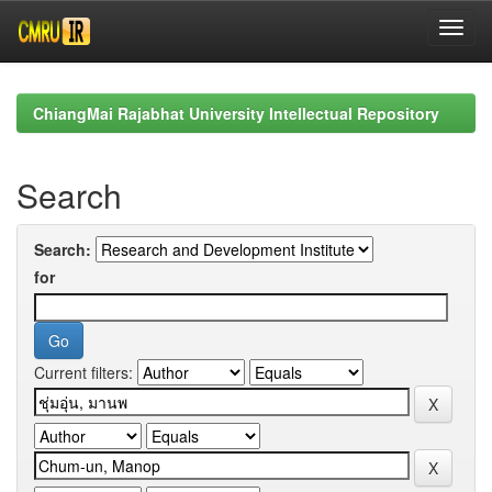
Skip
navigation
ChiangMai Rajabhat University Intellectual Repository
Search
Search:
for
Current filters: