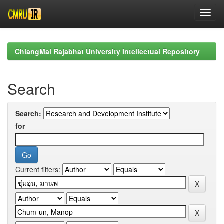
Skip
navigation
ChiangMai Rajabhat University Intellectual Repository
Search
Search:
for
Current filters: