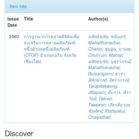
Item hits:
Issue
Title
Author(s)
Date
2560
การบูรณาการตลาดดิจิทัลเพื่อ
มหัทธนชัย, ชนินทร์
;
ส่งเสริมการตลาดผลิตภัณฑ์
Mahatthanachai,
หนึ่งตำบลหนึ่งผลิตภัณฑ์
Chanin
;
ชุ่มอุ่น, มานพ
;
(OTOP) อำเภอแม่ริม จังหวัด
Chum-un, Manop
;
เชียงใหม่
มหัทธนชัย, บุษราภรณ์
;
Mahatthanachai,
Butsaraporn
;
ธารา
พิทักษ์วงศ์, จิตราภรณ์
;
Tarapitakwong,
Jittaporn
;
ต๊ะการ, ทิวา
วัลย์
;
Takran,
Tiwawan
;
เกียรติยากุล,
ชัยทัศน์
;
Kiattiyakul,
Chaiyathad
Discover