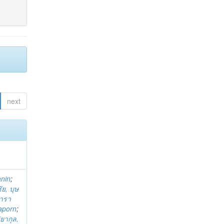
next
anin
;
ย, บุษ
ารา
taporn
;
ิยากุล,