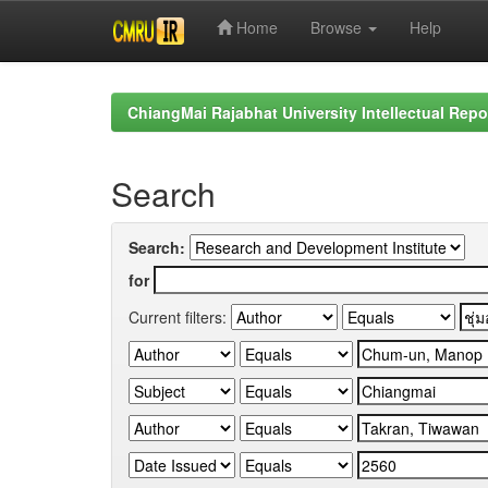
Home
Browse
Help
Skip
navigation
ChiangMai Rajabhat University Intellectual Repo
Search
Search:
for
Current filters: