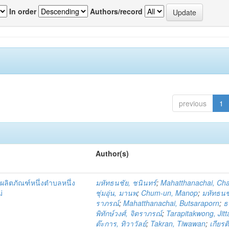
In order
Authors/record
previous
1
Author(s)
ผลิตภัณฑ์หนึ่งตำบลหนึ่ง
มหัทธนชัย, ชนินทร์
;
Mahatthanachai, Ch
่
ชุ่มอุ่น, มานพ
;
Chum-un, Manop
;
มหัทธนชั
ราภรณ์
;
Mahatthanachai, Butsaraporn
;
ธ
พิทักษ์วงศ์, จิตราภรณ์
;
Tarapitakwong, Jit
ต๊ะการ, ทิวาวัลย์
;
Takran, Tiwawan
;
เกียรต