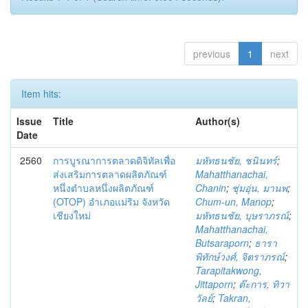
previous
1
next
Item hits:
Issue
Title
Author(s)
Date
2560
การบูรณาการตลาดดิจิทัลเพื่อ
มหัทธนชัย, ชนินทร์
;
ส่งเสริมการตลาดผลิตภัณฑ์
Mahatthanachai,
หนึ่งตำบลหนึ่งผลิตภัณฑ์
Chanin
;
ชุ่มอุ่น, มานพ
;
(OTOP) อำเภอแม่ริม จังหวัด
Chum-un, Manop
;
เชียงใหม่
มหัทธนชัย, บุษราภรณ์
;
Mahatthanachai,
Butsaraporn
;
ธารา
พิทักษ์วงศ์, จิตราภรณ์
;
Tarapitakwong,
Jittaporn
;
ต๊ะการ, ทิวา
วัลย์
;
Takran,