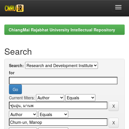
Skip
navigation
ChiangMai Rajabhat University Intellectual Repository
Search
Search:
for
Current filters: