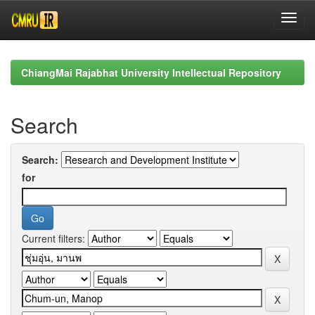
Skip
navigation
ChiangMai Rajabhat University Intellectual Repository
Search
Search:
for
Current filters: