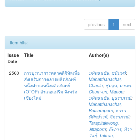
previous
1
next
Item hits:
Issue
Title
Author(s)
Date
2560
การบูรณาการตลาดดิจิทัลเพื่อ
มหัทธนชัย, ชนินทร์
;
ส่งเสริมการตลาดผลิตภัณฑ์
Mahatthanachai,
หนึ่งตำบลหนึ่งผลิตภัณฑ์
Chanin
;
ชุ่มอุ่น, มานพ
;
(OTOP) อำเภอแม่ริม จังหวัด
Chum-un, Manop
;
เชียงใหม่
มหัทธนชัย, บุษราภรณ์
;
Mahatthanachai,
Butsaraporn
;
ธารา
พิทักษ์วงศ์, จิตราภรณ์
;
Tarapitakwong,
Jittaporn
;
ต๊ะการ, ทิวา
วัลย์
;
Takran,