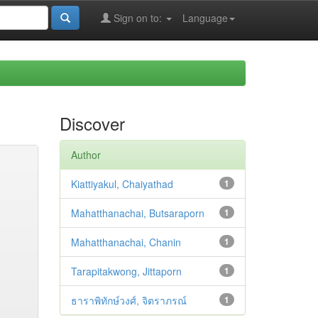
Sign on to:
Language
Discover
Author
Kiattiyakul, Chaiyathad
1
Mahatthanachai, Butsaraporn
1
Mahatthanachai, Chanin
1
Tarapitakwong, Jittaporn
1
ธาราพิทักษ์วงศ์, จิตราภรณ์
1