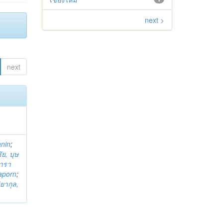
next >
next
anin
;
ย, บุษ
ารา
taporn
;
ิยากุล,