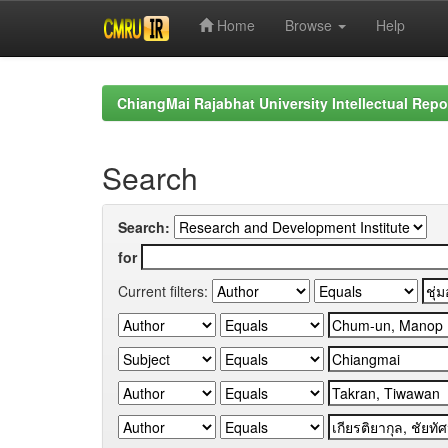
Home
Browse
Help
Skip
navigation
ChiangMai Rajabhat University Intellectual Repo
Search
Search:
for
Current filters: