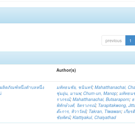
previous
1
Author(s)
ผลิตภัณฑ์หนึ่งตำบลหนึ่ง
มหัทธนชัย, ชนินทร์
;
Mahatthanachai, Ch
่
ชุ่มอุ่น, มานพ
;
Chum-un, Manop
;
มหัทธนชั
ราภรณ์
;
Mahatthanachai, Butsaraporn
;
ธ
พิทักษ์วงศ์, จิตราภรณ์
;
Tarapitakwong, Jit
ต๊ะการ, ทิวาวัลย์
;
Takran, Tiwawan
;
เกียรต
ชัยทัศน์
;
Kiattiyakul, Chaiyathad