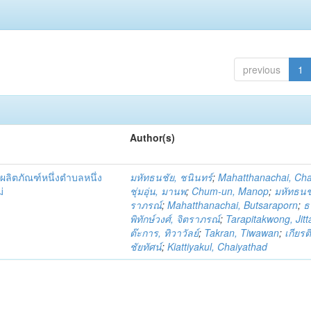
previous
1
Author(s)
ผลิตภัณฑ์หนึ่งตำบลหนึ่ง
มหัทธนชัย, ชนินทร์
;
Mahatthanachai, Ch
่
ชุ่มอุ่น, มานพ
;
Chum-un, Manop
;
มหัทธนชั
ราภรณ์
;
Mahatthanachai, Butsaraporn
;
ธ
พิทักษ์วงศ์, จิตราภรณ์
;
Tarapitakwong, Jit
ต๊ะการ, ทิวาวัลย์
;
Takran, Tiwawan
;
เกียรต
ชัยทัศน์
;
Kiattiyakul, Chaiyathad