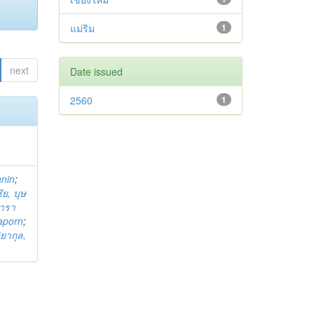
แม่ริม
1
next
Date issued
2560
1
anin
;
ย, บุษ
ารา
taporn
;
ิยากุล,