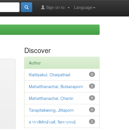
Sign on to:
Language
Discover
Author
Kiattiyakul, Chaiyathad
1
Mahatthanachai, Butsaraporn
1
Mahatthanachai, Chanin
1
Tarapitakwong, Jittaporn
1
ธาราพิทักษ์วงศ์, จิตราภรณ์
1