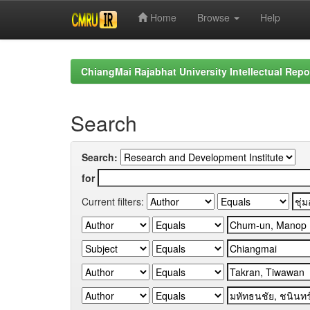
Home
Browse
Help
Skip
navigation
ChiangMai Rajabhat University Intellectual Repo
Search
Search:
for
Current filters: