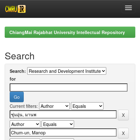
Skip
navigation
ChiangMai Rajabhat University Intellectual Repository
Search
Search:
for
Current filters: