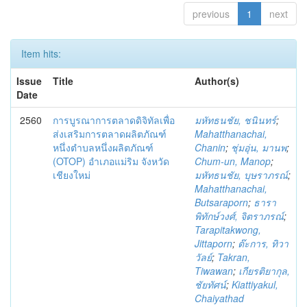
previous
1
next
Item hits:
Issue
Title
Author(s)
Date
2560
การบูรณาการตลาดดิจิทัลเพื่อ
มหัทธนชัย, ชนินทร์
;
ส่งเสริมการตลาดผลิตภัณฑ์
Mahatthanachai,
หนึ่งตำบลหนึ่งผลิตภัณฑ์
Chanin
;
ชุ่มอุ่น, มานพ
;
(OTOP) อำเภอแม่ริม จังหวัด
Chum-un, Manop
;
เชียงใหม่
มหัทธนชัย, บุษราภรณ์
;
Mahatthanachai,
Butsaraporn
;
ธารา
พิทักษ์วงศ์, จิตราภรณ์
;
Tarapitakwong,
Jittaporn
;
ต๊ะการ, ทิวา
วัลย์
;
Takran,
Tiwawan
;
เกียรติยากุล,
ชัยทัศน์
;
Kiattiyakul,
Chaiyathad