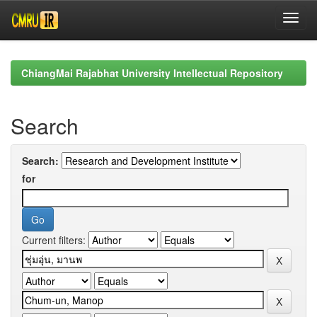
Skip
navigation
ChiangMai Rajabhat University Intellectual Repository
Search
Search:
for
Current filters: