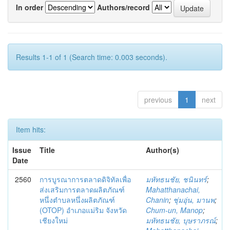
In order
Authors/record
Results 1-1 of 1 (Search time: 0.003 seconds).
previous
1
next
Item hits:
Issue
Title
Author(s)
Date
2560
การบูรณาการตลาดดิจิทัลเพื่อ
มหัทธนชัย, ชนินทร์
;
ส่งเสริมการตลาดผลิตภัณฑ์
Mahatthanachai,
หนึ่งตำบลหนึ่งผลิตภัณฑ์
Chanin
;
ชุ่มอุ่น, มานพ
;
(OTOP) อำเภอแม่ริม จังหวัด
Chum-un, Manop
;
เชียงใหม่
มหัทธนชัย, บุษราภรณ์
;