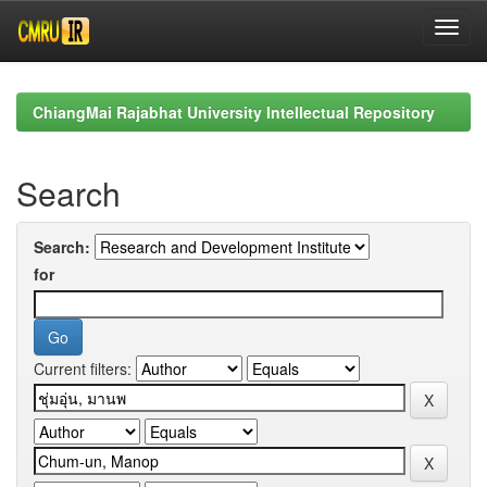
Skip
navigation
ChiangMai Rajabhat University Intellectual Repository
Search
Search:
for
Current filters: