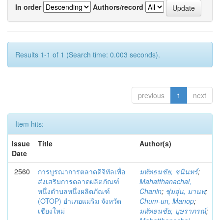
In order
Authors/record
Results 1-1 of 1 (Search time: 0.003 seconds).
previous
1
next
Item hits:
Issue
Title
Author(s)
Date
2560
การบูรณาการตลาดดิจิทัลเพื่อ
มหัทธนชัย, ชนินทร์
;
ส่งเสริมการตลาดผลิตภัณฑ์
Mahatthanachai,
หนึ่งตำบลหนึ่งผลิตภัณฑ์
Chanin
;
ชุ่มอุ่น, มานพ
;
(OTOP) อำเภอแม่ริม จังหวัด
Chum-un, Manop
;
เชียงใหม่
มหัทธนชัย, บุษราภรณ์
;