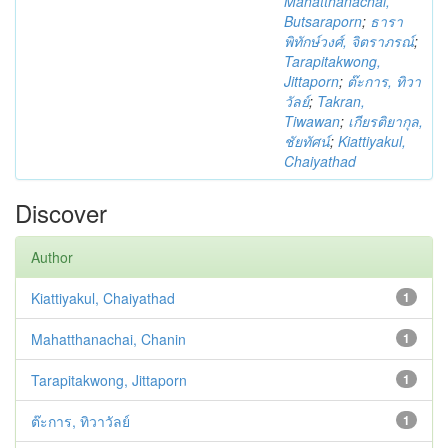
Mahatthanachai,
Butsaraporn
;
ธารา
พิทักษ์วงศ์, จิตราภรณ์
;
Tarapitakwong,
Jittaporn
;
ต๊ะการ, ทิวา
วัลย์
;
Takran,
Tiwawan
;
เกียรติยากุล,
ชัยทัศน์
;
Kiattiyakul,
Chaiyathad
Discover
Author
Kiattiyakul, Chaiyathad
1
Mahatthanachai, Chanin
1
Tarapitakwong, Jittaporn
1
ต๊ะการ, ทิวาวัลย์
1