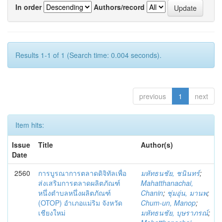
In order
Authors/record
Results 1-1 of 1 (Search time: 0.004 seconds).
previous
1
next
Item hits:
Issue
Title
Author(s)
Date
2560
การบูรณาการตลาดดิจิทัลเพื่อ
มหัทธนชัย, ชนินทร์
;
ส่งเสริมการตลาดผลิตภัณฑ์
Mahatthanachai,
หนึ่งตำบลหนึ่งผลิตภัณฑ์
Chanin
;
ชุ่มอุ่น, มานพ
;
(OTOP) อำเภอแม่ริม จังหวัด
Chum-un, Manop
;
เชียงใหม่
มหัทธนชัย, บุษราภรณ์
;