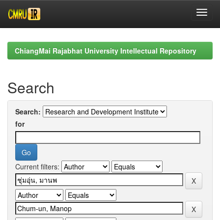
Skip
navigation
ChiangMai Rajabhat University Intellectual Repository
Search
Search:
for
Current filters: