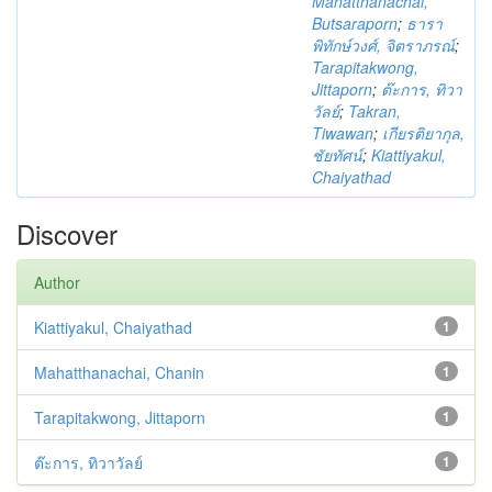
Mahatthanachai,
Butsaraporn
;
ธารา
พิทักษ์วงศ์, จิตราภรณ์
;
Tarapitakwong,
Jittaporn
;
ต๊ะการ, ทิวา
วัลย์
;
Takran,
Tiwawan
;
เกียรติยากุล,
ชัยทัศน์
;
Kiattiyakul,
Chaiyathad
Discover
Author
Kiattiyakul, Chaiyathad
1
Mahatthanachai, Chanin
1
Tarapitakwong, Jittaporn
1
ต๊ะการ, ทิวาวัลย์
1