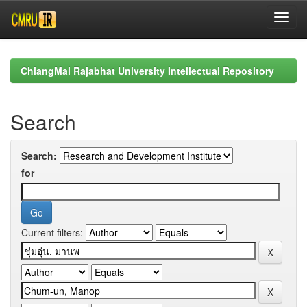
Skip
navigation
ChiangMai Rajabhat University Intellectual Repository
Search
Search:
for
Current filters: