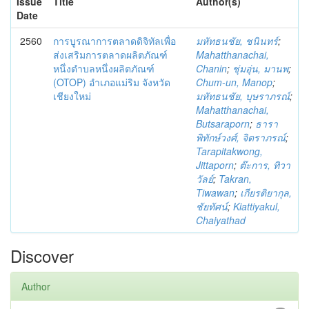
Issue
Title
Author(s)
Date
2560
การบูรณาการตลาดดิจิทัลเพื่อ
มหัทธนชัย, ชนินทร์
;
ส่งเสริมการตลาดผลิตภัณฑ์
Mahatthanachai,
หนึ่งตำบลหนึ่งผลิตภัณฑ์
Chanin
;
ชุ่มอุ่น, มานพ
;
(OTOP) อำเภอแม่ริม จังหวัด
Chum-un, Manop
;
เชียงใหม่
มหัทธนชัย, บุษราภรณ์
;
Mahatthanachai,
Butsaraporn
;
ธารา
พิทักษ์วงศ์, จิตราภรณ์
;
Tarapitakwong,
Jittaporn
;
ต๊ะการ, ทิวา
วัลย์
;
Takran,
Tiwawan
;
เกียรติยากุล,
ชัยทัศน์
;
Kiattiyakul,
Chaiyathad
Discover
Author