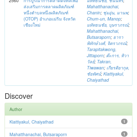
2560
การบูรณาการตลาดดิจิทัลเพื่อ
มหัทธนชัย, ชนินทร์
;
ส่งเสริมการตลาดผลิตภัณฑ์
Mahatthanachai,
หนึ่งตำบลหนึ่งผลิตภัณฑ์
Chanin
;
ชุ่มอุ่น, มานพ
;
(OTOP) อำเภอแม่ริม จังหวัด
Chum-un, Manop
;
เชียงใหม่
มหัทธนชัย, บุษราภรณ์
;
Mahatthanachai,
Butsaraporn
;
ธารา
พิทักษ์วงศ์, จิตราภรณ์
;
Tarapitakwong,
Jittaporn
;
ต๊ะการ, ทิวา
วัลย์
;
Takran,
Tiwawan
;
เกียรติยากุล,
ชัยทัศน์
;
Kiattiyakul,
Chaiyathad
Discover
Author
Kiattiyakul, Chaiyathad
1
Mahatthanachai, Butsaraporn
1