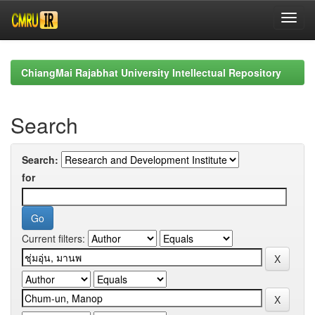
Skip
navigation
ChiangMai Rajabhat University Intellectual Repository
Search
Search:
for
Current filters: