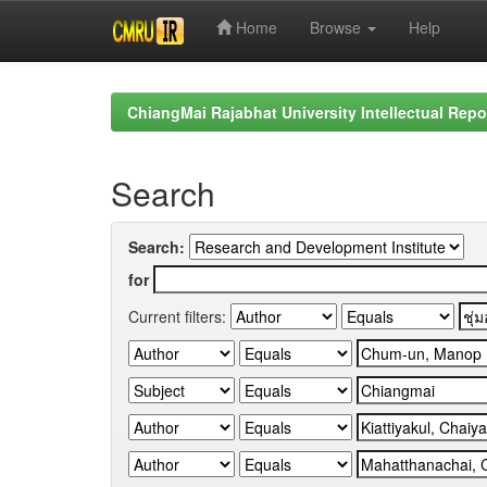
Home
Browse
Help
Skip
navigation
ChiangMai Rajabhat University Intellectual Repo
Search
Search:
for
Current filters: