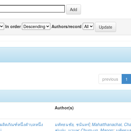
In order
Authors/record
previous
1
Author(s)
ผลิตภัณฑ์หนึ่งตำบลหนึ่ง
มหัทธนชัย, ชนินทร์
;
Mahatthanachai, Ch
่
ชุ่มอุ่น, มานพ
;
Chum-un, Manop
;
มหัทธนชั