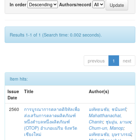
In order
Authors/record
Results 1-1 of 1 (Search time: 0.002 seconds).
previous
1
next
Item hits:
Issue
Title
Author(s)
Date
2560
การบูรณาการตลาดดิจิทัลเพื่อ
มหัทธนชัย, ชนินทร์
;
ส่งเสริมการตลาดผลิตภัณฑ์
Mahatthanachai,
หนึ่งตำบลหนึ่งผลิตภัณฑ์
Chanin
;
ชุ่มอุ่น, มานพ
;
(OTOP) อำเภอแม่ริม จังหวัด
Chum-un, Manop
;
เชียงใหม่
มหัทธนชัย, บุษราภรณ์
;