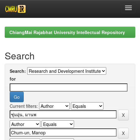
Skip
navigation
ChiangMai Rajabhat University Intellectual Repository
Search
Search:
for
Current filters: