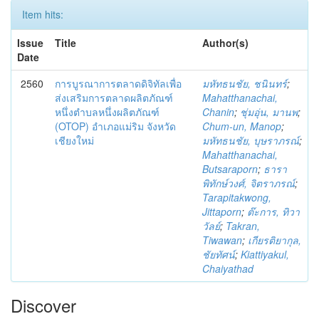
Item hits:
Issue
Title
Author(s)
Date
2560
การบูรณาการตลาดดิจิทัลเพื่อ
มหัทธนชัย, ชนินทร์
;
ส่งเสริมการตลาดผลิตภัณฑ์
Mahatthanachai,
หนึ่งตำบลหนึ่งผลิตภัณฑ์
Chanin
;
ชุ่มอุ่น, มานพ
;
(OTOP) อำเภอแม่ริม จังหวัด
Chum-un, Manop
;
เชียงใหม่
มหัทธนชัย, บุษราภรณ์
;
Mahatthanachai,
Butsaraporn
;
ธารา
พิทักษ์วงศ์, จิตราภรณ์
;
Tarapitakwong,
Jittaporn
;
ต๊ะการ, ทิวา
วัลย์
;
Takran,
Tiwawan
;
เกียรติยากุล,
ชัยทัศน์
;
Kiattiyakul,
Chaiyathad
Discover