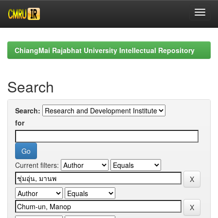
Skip
navigation
ChiangMai Rajabhat University Intellectual Repository
Search
Search:
for
Current filters: