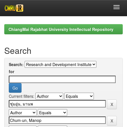
Skip
navigation
ChiangMai Rajabhat University Intellectual Repository
Search
Search:
for
Current filters: