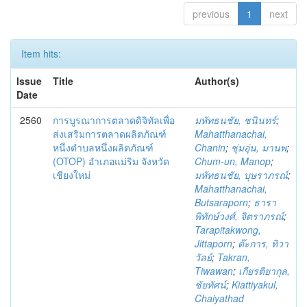
previous
1
next
Item hits:
Issue
Title
Author(s)
Date
2560
การบูรณาการตลาดดิจิทัลเพื่อ
มหัทธนชัย, ชนินทร์
;
ส่งเสริมการตลาดผลิตภัณฑ์
Mahatthanachai,
หนึ่งตำบลหนึ่งผลิตภัณฑ์
Chanin
;
ชุ่มอุ่น, มานพ
;
(OTOP) อำเภอแม่ริม จังหวัด
Chum-un, Manop
;
เชียงใหม่
มหัทธนชัย, บุษราภรณ์
;
Mahatthanachai,
Butsaraporn
;
ธารา
พิทักษ์วงศ์, จิตราภรณ์
;
Tarapitakwong,
Jittaporn
;
ต๊ะการ, ทิวา
วัลย์
;
Takran,
Tiwawan
;
เกียรติยากุล,
ชัยทัศน์
;
Kiattiyakul,
Chaiyathad