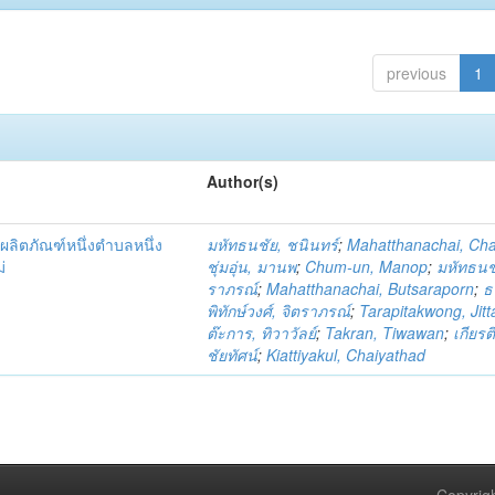
previous
1
Author(s)
ผลิตภัณฑ์หนึ่งตำบลหนึ่ง
มหัทธนชัย, ชนินทร์
;
Mahatthanachai, Ch
่
ชุ่มอุ่น, มานพ
;
Chum-un, Manop
;
มหัทธนชั
ราภรณ์
;
Mahatthanachai, Butsaraporn
;
ธ
พิทักษ์วงศ์, จิตราภรณ์
;
Tarapitakwong, Jit
ต๊ะการ, ทิวาวัลย์
;
Takran, Tiwawan
;
เกียรต
ชัยทัศน์
;
Kiattiyakul, Chaiyathad