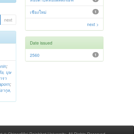
เชียงใหม่
1
next
next >
Date issued
2560
1
anin
;
ย, บุษ
ารา
taporn
;
ิยากุล,