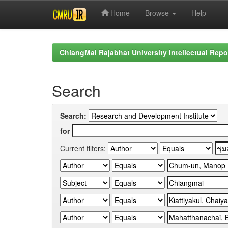
Home
Browse
Help
Skip
navigation
ChiangMai Rajabhat University Intellectual Repo
Search
Search:
for
Current filters: